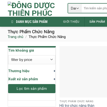
Skip
Tìm
to
kiếm:
content
DANH MỤC SẢN PHẨM
GIỚI THIỆU
SẢN PHẨM
Thực Phẩm Chức Năng
Trang chủ
/
Thực Phẩm Chức Năng
Tìm khoảng giá
Thương hiệu
+
Xuất xứ sản phẩm
+
Lọc tìm sản phẩm
THỰC PHẨM CHỨC NĂNG
Hỗ trợ chức năng thận