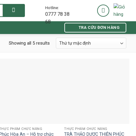
Hotline:
0777 78 38
68
TRA CỨU ĐƠN HÀNG
Showing all 5 results
THỰC PHẨM CHỨC NĂNG
THỰC PHẨM CHỨC NĂNG
Phúc Hòa An – Hỗ trợ chức
TRÀ THẢO DƯỢC THIÊN PHÚC