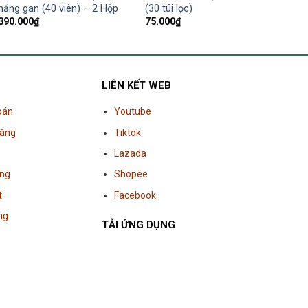
năng gan (40 viên) – 2 Hộp
(30 túi lọc)
390.000
₫
75.000
₫
LIÊN KẾT WEB
oán
Youtube
hàng
Tiktok
Lazada
àng
Shopee
t
Facebook
ng
TẢI ỨNG DỤNG