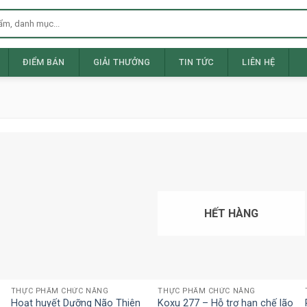
ĐIỂM BÁN
GIẢI THƯỞNG
TIN TỨC
LIÊN HỆ
HẾT HÀNG
THỰC PHẨM CHỨC NĂNG
THỰC PHẨM CHỨC NĂNG
Hoạt huyết Dưỡng Não Thiên
Koxu 277 – Hỗ trợ hạn chế lão