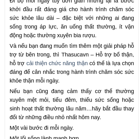
Đi bộ mỗi ngày tuy đơn giản nhưng lại là bước
khởi đầu rất đáng giá cho hành trình chăm sóc
sức khỏe lâu dài – đặc biệt với những ai đang
sống trong áp lực, ăn uống thất thường, ít vận
động hoặc thường xuyên bia rượu.
Và nếu bạn đang muốn tìm thêm một giải pháp hỗ
trợ từ bên trong, thì Thasucavn – Hỗ trợ bổ thận,
hỗ trợ
cải thiện chức năng thận
có thể là lựa chọn
đáng để cân nhắc trong hành trình chăm sóc sức
khỏe thận mỗi ngày.
Nếu bạn cũng đang cảm thấy cơ thể thường
xuyên mệt mỏi, tiểu đêm, thiếu sức sống hoặc
sinh hoạt thất thường lâu năm…hãy bắt đầu thay
đổi từ những điều nhỏ nhất hôm nay.
Một vài bước đi mỗi ngày.
Một lối sống lành mạnh hơn.