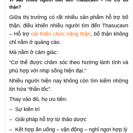
thận?
Giữa thị trường có rất nhiều sản phẩm hỗ trợ bổ
thận, điều khiến nhiều người tìm đến Thasucavn
– Hỗ trợ
cải thiện chức năng thận
, bổ thận không
chỉ nằm ở quảng cáo.
Mà nằm ở cảm giác:
“Cơ thể được chăm sóc theo hướng lành tính và
phù hợp với nhịp sống hiện đại.”
Nhiều người hiện nay không còn tìm kiếm những
lời hứa “thần tốc”.
Thay vào đó, họ ưu tiên:
– Sự kiên trì
– Giải pháp hỗ trợ từ thảo dược
– Kết hợp ăn uống – vận động – nghỉ ngơi hợp lý