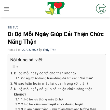
Skip
to
content
TIN TỨC
Đi Bộ Mỗi Ngày Giúp Cải Thiện Chức
Năng Thận
Posted on
22/05/2026
by
Thúy Trần
Nội dung bài viết
Đi bộ mỗi ngày có tốt cho thận không?
Có người bỏ hàng triệu đồng để tìm cách “bổ thận”.
Vì sao tuần hoàn máu lại quan trọng với thận?
Đi bộ mỗi ngày có giúp cải thiện chức năng thận
không?
1. Hỗ trợ lưu thông máu tốt hơn
2. Hỗ trợ kiểm soát huyết áp và đường huyết
3. Giảm căng thẳng – yếu tố âm thầm ảnh hưởng thận