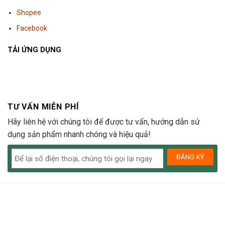
Shopee
Facebook
TẢI ỨNG DỤNG
TƯ VẤN MIỄN PHÍ
Hãy liên hệ với chúng tôi để được tư vấn, hướng dẫn sử
dụng sản phẩm nhanh chóng và hiệu quả!