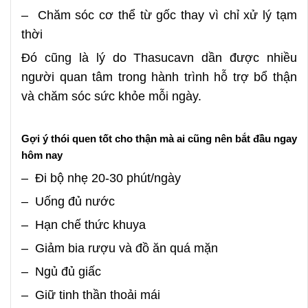
– Chăm sóc cơ thể từ gốc thay vì chỉ xử lý tạm
thời
Đó cũng là lý do Thasucavn dần được nhiều
người quan tâm trong hành trình hỗ trợ bổ thận
và chăm sóc sức khỏe mỗi ngày.
Gợi ý thói quen tốt cho thận mà ai cũng nên bắt đầu ngay
hôm nay
– Đi bộ nhẹ 20-30 phút/ngày
– Uống đủ nước
– Hạn chế thức khuya
– Giảm bia rượu và đồ ăn quá mặn
– Ngủ đủ giấc
– Giữ tinh thần thoải mái