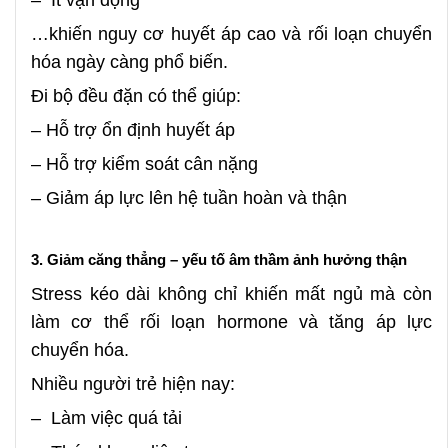
– Ít vận động
…khiến nguy cơ huyết áp cao và rối loạn chuyển
hóa ngày càng phổ biến.
Đi bộ đều đặn có thể giúp:
– Hỗ trợ ổn định huyết áp
– Hỗ trợ kiểm soát cân nặng
– Giảm áp lực lên hệ tuần hoàn và thận
3. Giảm căng thẳng – yếu tố âm thầm ảnh hưởng thận
Stress kéo dài không chỉ khiến mất ngủ mà còn
làm cơ thể rối loạn hormone và tăng áp lực
chuyển hóa.
Nhiều người trẻ hiện nay:
– Làm việc quá tải