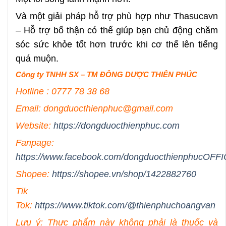
Và một giải pháp hỗ trợ phù hợp như Thasucavn
– Hỗ trợ bổ thận có thể giúp bạn chủ động chăm
sóc sức khỏe tốt hơn trước khi cơ thể lên tiếng
quá muộn.
Công ty TNHH SX – TM ĐÔNG DƯỢC THIÊN PHÚC
Hotline : 0777 78 38 68
Email: dongduocthienphuc@gmail.com
Website:
https://dongduocthienphuc.com
Fanpage:
https://www.facebook.com/dongduocthienphucOFFI
Shopee:
https://shopee.vn/shop/1422882760
Tik
Tok:
https://www.tiktok.com/@thienphuchoangvan
Lưu ý: Thực phẩm này không phải là thuốc và