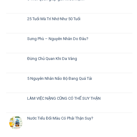
25 Tuổi Mà Trí Nhớ Như 50 Tuổi
Sưng Phù – Nguyên Nhân Do Đâu?
Đừng Chủ Quan Khi Da Vàng
5 Nguyên Nhân Não Bộ Đang Quá Tải
LÀM VIỆC NẶNG CŨNG CÓ THỂ SUY THẬN
Nước Tiểu Đổi Màu Có Phải Thận Suy?