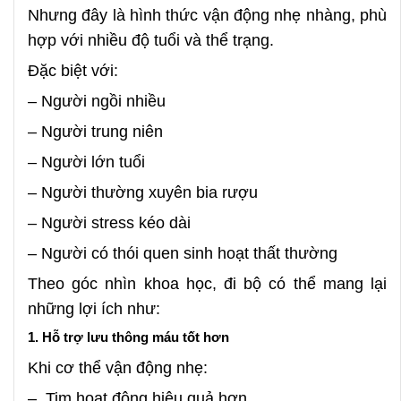
Nhưng đây là hình thức vận động nhẹ nhàng, phù
hợp với nhiều độ tuổi và thể trạng.
Đặc biệt với:
– Người ngồi nhiều
– Người trung niên
– Người lớn tuổi
– Người thường xuyên bia rượu
– Người stress kéo dài
– Người có thói quen sinh hoạt thất thường
Theo góc nhìn khoa học, đi bộ có thể mang lại
những lợi ích như:
1. Hỗ trợ lưu thông máu tốt hơn
Khi cơ thể vận động nhẹ:
– Tim hoạt động hiệu quả hơn