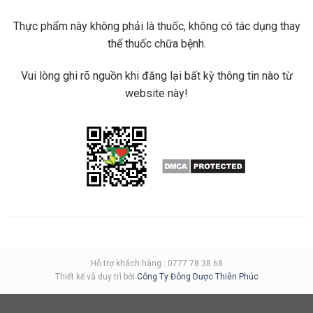
Thực phẩm này không phải là thuốc, không có tác dụng thay
thế thuốc chữa bệnh.
Vui lòng ghi rõ nguồn khi đăng lại bất kỳ thông tin nào từ
website này!
Hỗ trợ khách hàng : 0777 78 38 68
Thiết kế và duy trì bởi
Công Ty Đông Dược Thiên Phúc