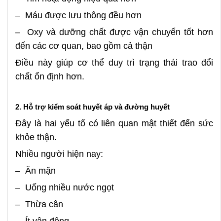
– Máu được lưu thông đều hơn
– Oxy và dưỡng chất được vận chuyển tốt hơn
đến các cơ quan, bao gồm cả thận
Điều này giúp cơ thể duy trì trạng thái trao đổi
chất ổn định hơn.
2. Hỗ trợ kiểm soát huyết áp và đường huyết
Đây là hai yếu tố có liên quan mật thiết đến sức
khỏe thận.
Nhiều người hiện nay:
– Ăn mặn
– Uống nhiều nước ngọt
– Thừa cân