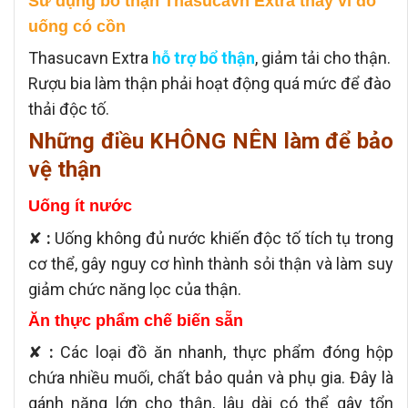
Sử dụng bổ thận Thasucavn Extra thay vì đồ
uống có cồn
Thasucavn Extra
hỗ trợ bổ thận
, giảm tải cho thận.
Rượu bia làm thận phải hoạt động quá mức để đào
thải độc tố.
Những điều KHÔNG NÊN làm để bảo
vệ thận
Uống ít nước
✘
:
Uống không đủ nước khiến độc tố tích tụ trong
cơ thể, gây nguy cơ hình thành sỏi thận và làm suy
giảm chức năng lọc của thận.
Ăn thực phẩm chế biến sẵn
✘
:
Các loại đồ ăn nhanh, thực phẩm đóng hộp
chứa nhiều muối, chất bảo quản và phụ gia. Đây là
gánh nặng lớn cho thận, lâu dài có thể gây tổn