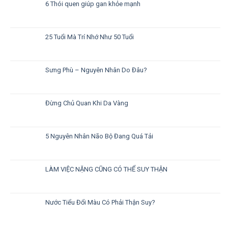
6 Thói quen giúp gan khỏe mạnh
25 Tuổi Mà Trí Nhớ Như 50 Tuổi
Sưng Phù – Nguyên Nhân Do Đâu?
Đừng Chủ Quan Khi Da Vàng
5 Nguyên Nhân Não Bộ Đang Quá Tải
LÀM VIỆC NẶNG CŨNG CÓ THỂ SUY THẬN
Nước Tiểu Đổi Màu Có Phải Thận Suy?