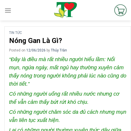
Skip
to
content
TIN TỨC
Nóng Gan Là Gì?
Posted on
12/06/2026
by
Thúy Trần
“Đây là điều mà rất nhiều người hiểu lầm: Nổi
mụn, ngứa ngáy, mất ngủ hay thường xuyên cảm
thấy nóng trong người không phải lúc nào cũng do
thời tiết.”
Có những người uống rất nhiều nước nhưng cơ
thể vẫn cảm thấy bứt rứt khó chịu.
Có những người chăm sóc da đủ cách nhưng mụn
vẫn liên tục xuất hiện.
Lại có những người thường xuyên thức dậy giữa