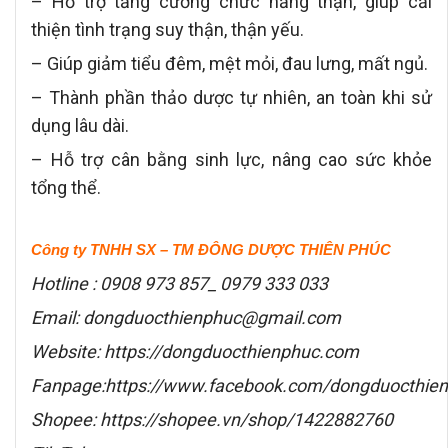
– Hỗ trợ tăng cường chức năng thận, giúp cải
thiện tình trạng suy thận, thận yếu.
– Giúp giảm tiểu đêm, mệt mỏi, đau lưng, mất ngủ.
– Thành phần thảo dược tự nhiên, an toàn khi sử
dụng lâu dài.
– Hỗ trợ cân bằng sinh lực, nâng cao sức khỏe
tổng thể.
Công ty TNHH SX – TM ĐÔNG DƯỢC THIÊN PHÚC
Hotline : 0908 973 857_ 0979 333 033
Email: dongduocthienphuc@gmail.com
Website: https://dongduocthienphuc.com
Fanpage:https://www.facebook.com/dongduocthie
Shopee: https://shopee.vn/shop/1422882760