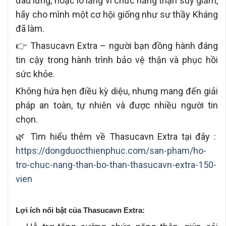
đau lưng, hoặc lo lắng vì chức năng thận suy giảm,
hãy cho mình một cơ hội giống như sư thầy Kháng
đã làm.
👉 Thasucavn Extra – người bạn đồng hành đáng
tin cậy trong hành trình bảo vệ thận và phục hồi
sức khỏe.
Không hứa hẹn điều kỳ diệu, nhưng mang đến giải
pháp an toàn, tự nhiên và được nhiều người tin
chọn.
🌿 Tìm hiểu thêm về Thasucavn Extra tại đây :
https://dongduocthienphuc.com/san-pham/ho-
tro-chuc-nang-than-bo-than-thasucavn-extra-150-
vien
Lợi ích nổi bật của Thasucavn Extra: