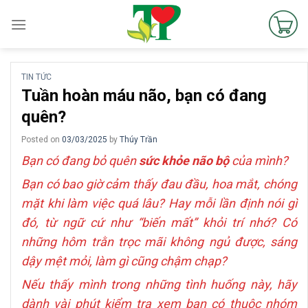
Skip
to
content
TIN TỨC
Tuần hoàn máu não, bạn có đang
quên?
Posted on
03/03/2025
by
Thúy Trần
Bạn có đang bỏ quên
sức khỏe não bộ
của mình?
Bạn có bao giờ cảm thấy đau đầu, hoa mắt, chóng
mặt khi làm việc quá lâu? Hay mỗi lần định nói gì
đó, từ ngữ cứ như “biến mất” khỏi trí nhớ? Có
những hôm trằn trọc mãi không ngủ được, sáng
dậy mệt mỏi, làm gì cũng chậm chạp?
Nếu thấy mình trong những tình huống này, hãy
dành vài phút kiểm tra xem bạn có thuộc nhóm