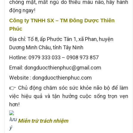
chóng mặt, mất ngủ do thiếu máu não, hãy hành
động ngay!
Công ty TNHH SX – TM Đông Dược Thiên
Phúc
Địa chỉ: Tổ 8, ấp Phước Tân 1, xã Phan, huyện
Dương Minh Châu, tỉnh Tây Ninh
Hotline: 0979 333 033 – 0908 973 857
Email: dongduocthienphuc@gmail.com
Website : dongduocthienphuc.com
👉 Chủ động chăm sóc sức khỏe não bộ để làm
việc hiệu quả và tận hưởng cuộc sống trọn vẹn
hơn!
Miễn trừ trách nhiệm