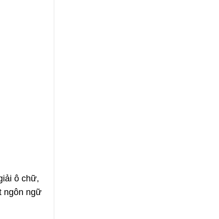
iải ô chữ,
ột ngôn ngữ