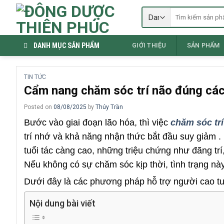
Skip
Tìm
to
kiếm:
content
DANH MỤC SẢN PHẨM
GIỚI THIỆU
SẢN PHẨM
TIN TỨC
Cẩm nang chăm sóc trí não đúng cách
Posted on
08/08/2025
by
Thúy Trần
Bước vào giai đoạn lão hóa, thì việc
chăm sóc tr
trí nhớ và khả năng nhận thức bắt đầu suy giảm . 
tuổi tác càng cao, những triệu chứng như đãng trí
Nếu không có sự chăm sóc kịp thời, tình trạng n
Dưới đây là các phương pháp hỗ trợ người cao tuổ
Nội dung bài viết