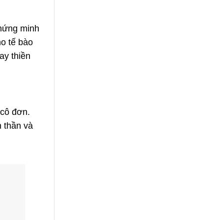
chứng minh
ho tế bào
ay thiền
 cô đơn.
h thần và