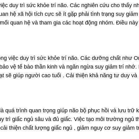
việc duy trì sức khỏe trí não. Các nghiên cứu cho thấy 
n hệ xã hội tích cực sẽ ít gặp phải tình trạng suy giảm 
 mối quan hệ và tham gia các hoạt động nhóm. Điều này
ong việc duy trì sức khỏe trí não. Các dưỡng chất như 
ể bảo vệ tế bào thần kinh và ngăn ngừa suy giảm trí nhớ
ạt sẽ giúp người cao tuổi . Cải thiện khả năng tư duy và
à quá trình quan trọng giúp não bộ phục hồi và lưu trữ k
 trì giấc ngủ sâu và đủ giấc. Việc tạo môi trường ngủ t
 cải thiện chất lượng giấc ngủ , giảm nguy cơ suy giảm t