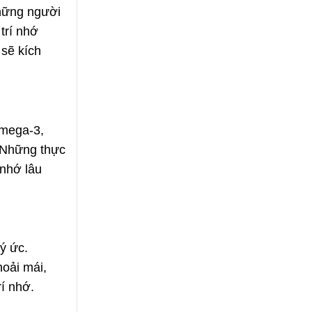
những người
trí nhớ
 sẽ kích
Omega-3,
. Những thực
 nhớ lâu
ý ức.
hoải mái,
rí nhớ.